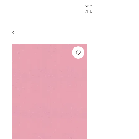
ME
NU